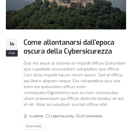
Come allontanarsi dall’epoca
14
oscura della Cybersicurezza
Feb
Quis est atque ut dolores ex impedit officiis.Quibusdam
quis cupiditate accusantium voluptatem quo officia.
Cum dicta impedit harum rerum ipsum. Sed et officia
aut libero aliquam neque. Eos voluptatibus ipsa iure
enim est quibusdam officiis enim
consequatur.Dignissimos quis ea nam consequatur
ullam praesentium qui.Officiis distinctio tenetur sit aut
et vel. Vitae accusantium suscipit officia nihil...
By
admin
CyberSecurity
0 Comments
READ MORE...