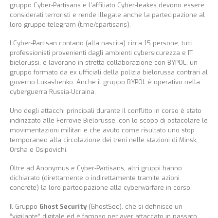
gruppo Cyber-Partisans e l’affiliato Cyber-leakes devono essere
considerati terroristi e rende illegale anche la partecipazione al
loro gruppo telegram (t.me/cpartisans).
I Cyber-Partisan contano (alla nascita) circa 15 persone, tutti
professionisti provenienti dagli ambienti cybersicurezza e IT
bielorussi, e lavorano in stretta collaborazione con BYPOL, un
gruppo formato da ex ufficiali della polizia bielorussa contrari al
governo Lukashenko. Anche il gruppo BYPOL è operativo nella
cyberguerra Russia-Ucraina.
Uno degli attacchi principali durante il conflitto in corso è stato
indirizzato alle Ferrovie Bielorusse, con lo scopo di ostacolare le
movimentazioni militari e che avuto come risultato uno stop
temporaneo alla circolazione dei treni nelle stazioni di Minsk,
Orsha e Osipovichi.
Oltre ad Anonymus e Cyber-Partisans, altri gruppi hanno
dichiarato (direttamente o indirettamente tramite azioni
concrete) la loro partecipazione alla cyberwarfare in corso.
Il Gruppo
Ghost Security
(GhostSec), che si definisce un
“vigilante” digitale ed è famoso per aver attaccato in passato