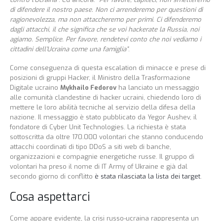
di difendere il nostro paese. Non ci arrenderemo per questioni di
ragionevolezza, ma non attaccheremo per primi. Ci difenderemo
dagli attacchi, il che significa che se voi hackerate la Russia, noi
agiamo. Semplice. Per favore, rendetevi conto che noi vediamo i
cittadini dell’Ucraina come una famiglia”
.
Come conseguenza di questa escalation di minacce e prese di
posizioni di gruppi Hacker, il Ministro della Trasformazione
Digitale ucraino
Mykhailo Fedorov
ha lanciato un messaggio
alle comunità clandestine di hacker ucraini, chiedendo loro di
mettere le loro abilità tecniche al servizio della difesa della
nazione. Il messaggio è stato pubblicato da Yegor Aushev, il
fondatore di Cyber Unit Technologies. La richiesta è stata
sottoscritta da oltre 170.000 volontari che stanno conducendo
attacchi coordinati di tipo DDoS a siti web di banche,
organizzazioni e compagnie energetiche russe. Il gruppo di
volontari ha preso il nome di IT Army of Ukraine e già dal
secondo giorno di conflitto
è stata rilasciata la lista dei target
.
Cosa aspettarci
Come appare evidente, la crisi russo-ucraina rappresenta un