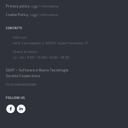
Privacy policy
leggi l’informativa
Cookie Policy
:
leggi l’informativa
CONTATTI
Indirizzo:
via R. Leoncavallo 2, 50019, Sesto Fiorentino, FI
Orario di lavoro:
Lu - Ve / 9:00 - 13:00 / 14:00 - 18:00
S&NT – Software e Nuove Tecnologie
Società Cooperativa
P.IVA 04514100488
FOLLOW US