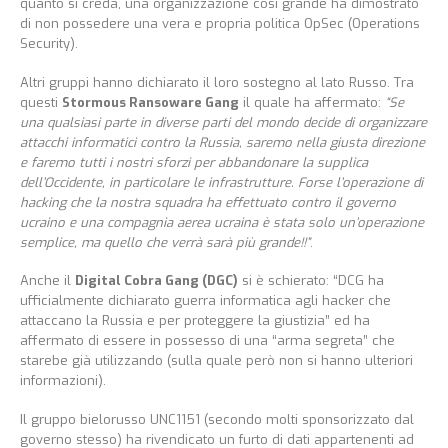
quanto si creda, una organizzazione così grande ha dimostrato
di non possedere una vera e propria politica OpSec (Operations
Security).
Altri gruppi hanno dichiarato il loro sostegno al lato Russo. Tra
questi
Stormous Ransoware Gang
il quale ha affermato:
“Se
una qualsiasi parte in diverse parti del mondo decide di organizzare
attacchi informatici contro la Russia, saremo nella giusta direzione
e faremo tutti i nostri sforzi per abbandonare la supplica
dell’Occidente, in particolare le infrastrutture. Forse l’operazione di
hacking che la nostra squadra ha effettuato contro il governo
ucraino e una compagnia aerea ucraina è stata solo un’operazione
semplice, ma quello che verrà sarà più grande!!”
.
Anche il
Digital Cobra Gang (DGC)
si è schierato: “DCG ha
ufficialmente dichiarato guerra informatica agli hacker che
attaccano la Russia e per proteggere la giustizia” ed ha
affermato di essere in possesso di una “arma segreta” che
starebe già utilizzando (sulla quale però non si hanno ulteriori
informazioni).
Il gruppo bielorusso UNC1151 (secondo molti sponsorizzato dal
governo stesso) ha rivendicato un furto di dati appartenenti ad