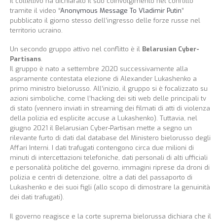
Il collettivo ha dichiarato il suo coinvolgimento nel conflitto
tramite il video “
Anonymous Message To Vladimir Putin
”
pubblicato il giorno stesso dell’ingresso delle forze russe nel
territorio ucraino.
Un secondo gruppo attivo nel conflitto è il
Belarusian Cyber-
Partisans
.
Il gruppo è nato a settembre 2020 successivamente alla
aspramente contestata elezione di Alexander Lukashenko a
primo ministro bielorusso. All’inizio, il gruppo si è focalizzato su
azioni simboliche, come l’hacking dei siti web delle principali tv
di stato (vennero inviati in streaming dei filmati di atti di violenza
della polizia ed esplicite accuse a Lukashenko). Tuttavia, nel
giugno 2021 il Belarusian Cyber-Partisan mette a segno un
rilevante furto di dati dal database del Ministero bielorusso degli
Affari Interni. I dati trafugati contengono circa due milioni di
minuti di intercettazioni telefoniche, dati personali di alti ufficiali
e personalità politiche del governo, immagini riprese da droni di
polizia e centri di detenzione, oltre a dati del passaporto di
Lukashenko e dei suoi figli (allo scopo di dimostrare la genuinità
dei dati trafugati).
Il governo reagisce e la corte suprema bielorussa dichiara che il