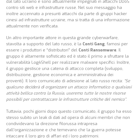
dal lato ucraino e sono attualmente impegnati in attacchi DDoS
contro siti web e infrastrutture russe. Nel suo messaggio ha
inoltre accennato a presunti attacchi da parte di gruppi hacker
cinesi ad infrastrutture ucraine, ma si tratta di una informazione
attualmente non verificata.
Un altro importante attore in questa grande cyberwarfare,
stavolta a supporto del lato russo, è la
Conti Gang
, famosi per
essere i produttori e “distributori” del
Conti Ransomware
. Il
gruppo è altamente sofisticato ed è stato il primo a sfruttare la
vulnerabilità Log4Shell per realizzare malware specifici. Inoltre,
il gruppo gestisce una catena di attacco completa (sviluppo,
distribuzione, gestione economica e amministrativa dei
proventi). Il loro comunicato di adesione al lato russo recita:
“Se
qualcuno deciderà di organizzare un attacco informatico o qualsiasi
attività bellica contro la Russia, useremo tutte le nostre risorse
possibili per contrattaccare le infrastrutture critiche del nemico”
.
Tuttavia, pochi giorni dopo questo comunicato, il gruppo ha esso
stesso subito un leak di dati ad opera di alcuni membri che non
condividevano la direzione filorussa intrapresa
dall’organizzazione e che temevano che la guerra potesse
intaccare il loro giro di affari ed i loro patrimoni.