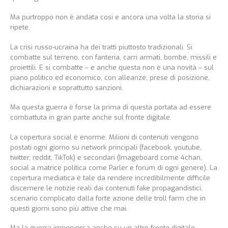
Ma purtroppo non è andata così e ancora una volta la storia si
ripete.
La crisi russo-ucraina ha dei tratti piuttosto tradizionali. Si
combatte sul terreno, con fanteria, carri armati, bombe, missili e
proiettili. E si combatte – e anche questa non è una novità – sul
piano politico ed economico, con alleanze, prese di posizione,
dichiarazioni e soprattutto sanzioni.
Ma questa guerra è forse la prima di questa portata ad essere
combattuta in gran parte anche sul fronte digitale.
La copertura social è enorme. Milioni di contenuti vengono
postati ogni giorno su network principali (facebook, youtube,
twitter, reddit, TikTok) e secondari (Imageboard come 4chan,
social a matrice politica come Parler e forum di ogni genere). La
copertura mediatica è tale da rendere incredibilmente difficile
discernere le notizie reali dai contenuti fake propagandistici,
scenario complicato dalla forte azione delle troll farm che in
questi giorni sono più attive che mai.
Ma la guerra imperversa anche su un altro fronte digitale,