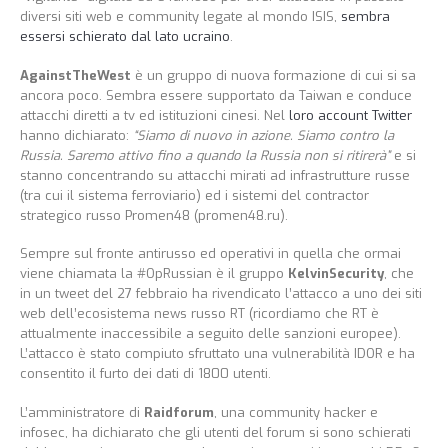
diversi siti web e community legate al mondo ISIS,
sembra
essersi schierato dal lato ucraino
.
AgainstTheWest
è un gruppo di nuova formazione di cui si sa
ancora poco. Sembra essere supportato da Taiwan e conduce
attacchi diretti a tv ed istituzioni cinesi. Nel
loro account Twitter
hanno dichiarato:
“Siamo di nuovo in azione. Siamo contro la
Russia. Saremo attivo fino a quando la Russia non si ritirerà”
e si
stanno concentrando su attacchi mirati ad infrastrutture russe
(tra cui il sistema ferroviario) ed i sistemi del contractor
strategico russo Promen48 (promen48.ru).
Sempre sul fronte antirusso ed operativi in quella che ormai
viene chiamata la #OpRussian è il gruppo
KelvinSecurity
, che
in un tweet del 27 febbraio ha rivendicato l’attacco a uno dei siti
web dell’ecosistema news russo RT (ricordiamo che RT è
attualmente inaccessibile a seguito delle sanzioni europee).
L’attacco è stato compiuto sfruttato una vulnerabilità IDOR e ha
consentito il furto dei dati di 1800 utenti.
L’amministratore di
Raidforum
, una community hacker e
infosec, ha dichiarato che gli utenti del forum si sono schierati