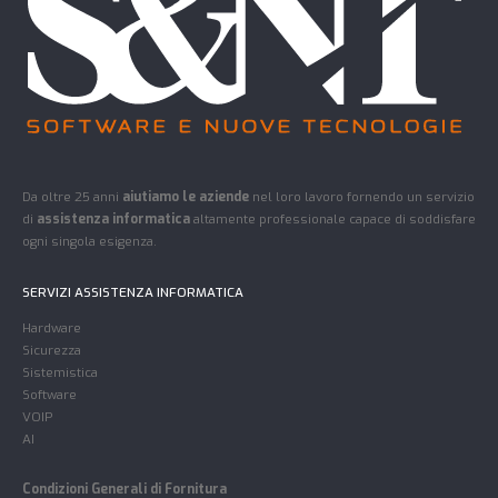
Da oltre 25 anni
aiutiamo le aziende
nel loro lavoro fornendo un servizio
di
assistenza informatica
altamente professionale capace di soddisfare
ogni singola esigenza.
SERVIZI ASSISTENZA INFORMATICA
Hardware
Sicurezza
Sistemistica
Software
VOIP
AI
Condizioni Generali di Fornitura