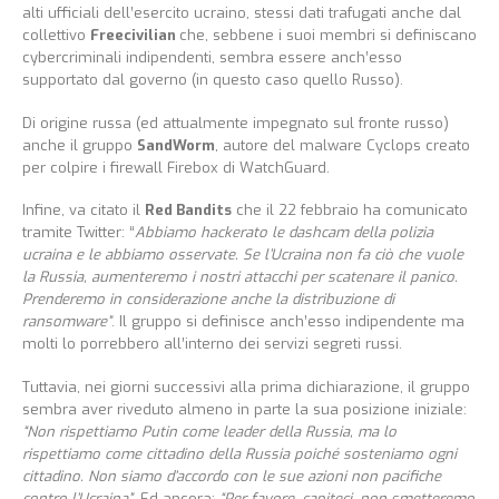
alti ufficiali dell’esercito ucraino, stessi dati trafugati anche dal
collettivo
Freecivilian
che, sebbene i suoi membri si definiscano
cybercriminali indipendenti, sembra essere anch’esso
supportato dal governo (in questo caso quello Russo).
Di origine russa (ed attualmente impegnato sul fronte russo)
anche il gruppo
SandWorm
, autore del malware Cyclops creato
per colpire i firewall Firebox di WatchGuard.
Infine, va citato il
Red Bandits
che il 22 febbraio ha comunicato
tramite Twitter: “
Abbiamo hackerato le dashcam della polizia
ucraina e le abbiamo osservate. Se l’Ucraina non fa ciò che vuole
la Russia, aumenteremo i nostri attacchi per scatenare il panico.
Prenderemo in considerazione anche la distribuzione di
ransomware”
. Il gruppo si definisce anch’esso indipendente ma
molti lo porrebbero all’interno dei servizi segreti russi.
Tuttavia, nei giorni successivi alla prima dichiarazione, il gruppo
sembra aver riveduto almeno in parte la sua posizione iniziale:
“Non rispettiamo Putin come leader della Russia, ma lo
rispettiamo come cittadino della Russia poiché sosteniamo ogni
cittadino. Non siamo d’accordo con le sue azioni non pacifiche
contro l’Ucraina”
. Ed ancora:
“Per favore, capiteci, non smetteremo