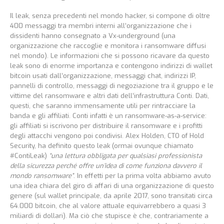
Il leak, senza precedenti nel mondo hacker, si compone di oltre
400 messaggi tra membri interni all’organizzazione che i
dissidenti hanno consegnato a Vx-underground (una
organizzazione che raccoglie e monitora i ransomware diffusi
nel mondo). Le informazioni che si possono ricavare da questo
leak sono di enorme importanza e contengono indirizzi di wallet
bitcoin usati dall’organizzazione, messaggi chat, indirizzi IP,
pannelli di controllo, messaggi di negoziazione tra il gruppo e le
vittime del ransomware e altri dati dell’infrastruttura Conti. Dati,
questi, che saranno immensamente utili per rintracciare la
banda e gli affiliati. Conti infatti è un ransomware-as-a-service:
gli affiliati si iscrivono per distribuire il ransomware e i profitti
degli attacchi vengono poi condivisi. Alex Holden, CTO of Hold
Security, ha definito questo leak (ormai ovunque chiamato
#ContiLeak)
“una lettura obbligata per qualsiasi professionista
della sicurezza perché offre un’idea di come funziona davvero il
mondo ransomware”
. In effetti per la prima volta abbiamo avuto
una idea chiara del giro di affari di una organizzazione di questo
genere (sul wallet principale, da aprile 2017, sono transitati circa
64.000 bitcoin, che al valore attuale equivarrebbero a quasi 3
miliardi di dollari). Ma ciò che stupisce è che, contrariamente a