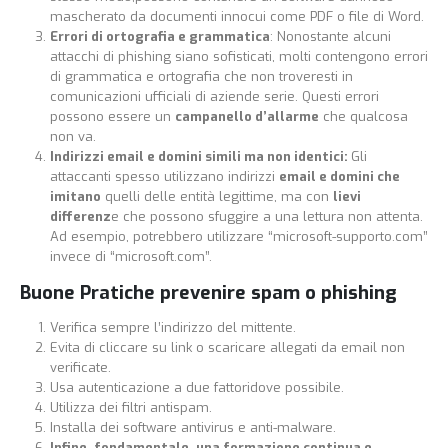
mascherato da documenti innocui come PDF o file di Word.
Errori di ortografia e grammatica
: Nonostante alcuni
attacchi di phishing siano sofisticati, molti contengono errori
di grammatica e ortografia che non troveresti in
comunicazioni ufficiali di aziende serie. Questi errori
possono essere un
campanello d’allarme
che qualcosa
non va.
Indirizzi email e domini simili ma non identici:
Gli
attaccanti spesso utilizzano indirizzi
email e domini che
imitano
quelli delle entità legittime, ma con
lievi
differenz
e che possono sfuggire a una lettura non attenta.
Ad esempio, potrebbero utilizzare “microsoft-supporto.com”
invece di “microsoft.com”.
Buone Pratiche prevenire spam o phishing
Verifica sempre l’indirizzo del mittente.
Evita di cliccare su link o scaricare allegati da email non
verificate.
Usa autenticazione a due fattoridove possibile.
Utilizza dei filtri antispam.
Installa dei software antivirus e anti-malware.
Infine, fondamentale, una formazione continua e