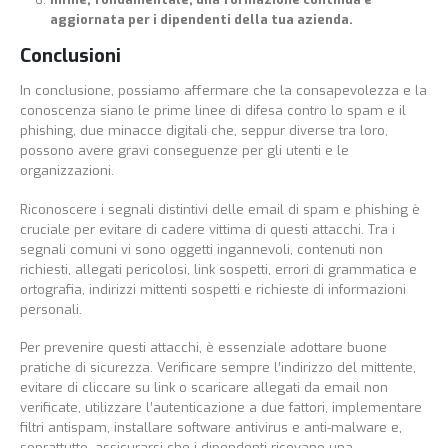
aggiornata per i dipendenti della tua azienda.
Conclusioni
In conclusione, possiamo affermare che la consapevolezza e la
conoscenza siano le prime linee di difesa contro lo spam e il
phishing, due minacce digitali che, seppur diverse tra loro,
possono avere gravi conseguenze per gli utenti e le
organizzazioni.
Riconoscere i segnali distintivi delle email di spam e phishing è
cruciale per evitare di cadere vittima di questi attacchi. Tra i
segnali comuni vi sono oggetti ingannevoli, contenuti non
richiesti, allegati pericolosi, link sospetti, errori di grammatica e
ortografia, indirizzi mittenti sospetti e richieste di informazioni
personali.
Per prevenire questi attacchi, è essenziale adottare buone
pratiche di sicurezza. Verificare sempre l’indirizzo del mittente,
evitare di cliccare su link o scaricare allegati da email non
verificate, utilizzare l’autenticazione a due fattori, implementare
filtri antispam, installare software antivirus e anti-malware e,
soprattutto, assicurarsi che i dipendenti ricevano una