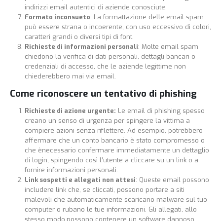
indirizzi email autentici di aziende conosciute.
Formato inconsueto
: La formattazione delle email spam
può essere strana o incoerente, con uso eccessivo di colori,
caratteri grandi o diversi tipi di font.
Richieste di informazioni personali
: Molte email spam
chiedono la verifica di dati personali, dettagli bancari o
credenziali di accesso, che le aziende legittime non
chiederebbero mai via email.
Come riconoscere un tentativo di phishing
Richieste di azione urgente:
Le email di phishing spesso
creano un senso di urgenza per spingere la vittima a
compiere azioni senza riflettere. Ad esempio, potrebbero
affermare che un conto bancario è stato compromesso o
che ènecessario confermare immediatamente un dettaglio
di login, spingendo così l’utente a cliccare su un link o a
fornire informazioni personali.
Link sospetti e allegati non attesi
: Queste email possono
includere link che, se cliccati, possono portare a siti
malevoli che automaticamente scaricano malware sul tuo
computer o rubano le tue informazioni. Gli allegati, allo
stesso modo,possono contenere un software dannoso