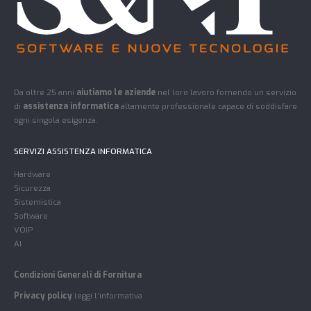
Da oltre 25 anni
aiutiamo le aziende
nel loro lavoro fornendo un servizio
di
assistenza informatica
altamente professionale capace di soddisfare
ogni singola esigenza.
SERVIZI ASSISTENZA INFORMATICA
Hardware
Sicurezza
Sistemistica
Software
VOIP
AI
Condizioni Generali di Fornitura
Privacy policy
leggi l’informativa