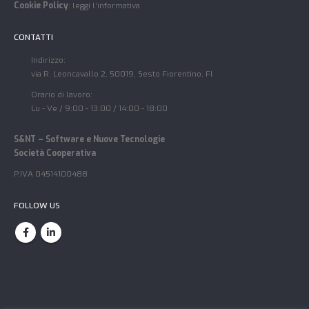
Cookie Policy
:
leggi l’informativa
CONTATTI
Indirizzo:
via R. Leoncavallo 2, 50019, Sesto Fiorentino, FI
Orario di lavoro:
Lu - Ve / 9:00 - 13:00 / 14:00 - 18:00
S&NT – Software e Nuove Tecnologie
Società Cooperativa
P.IVA 04514100488
FOLLOW US