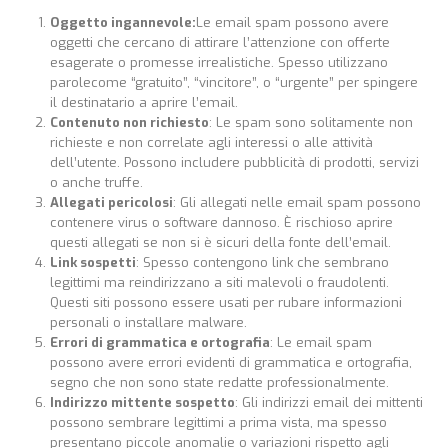
Oggetto ingannevole:
Le email spam possono avere
oggetti che cercano di attirare l’attenzione con offerte
esagerate o promesse irrealistiche. Spesso utilizzano
parolecome “gratuito”, “vincitore”, o “urgente” per spingere
il destinatario a aprire l’email.
Contenuto non richiesto
: Le spam sono solitamente non
richieste e non correlate agli interessi o alle attività
dell’utente. Possono includere pubblicità di prodotti, servizi
o anche truffe.
Allegati pericolosi
: Gli allegati nelle email spam possono
contenere virus o software dannoso. È rischioso aprire
questi allegati se non si è sicuri della fonte dell’email.
Link sospetti
: Spesso contengono link che sembrano
legittimi ma reindirizzano a siti malevoli o fraudolenti.
Questi siti possono essere usati per rubare informazioni
personali o installare malware.
Errori di grammatica e ortografia
: Le email spam
possono avere errori evidenti di grammatica e ortografia,
segno che non sono state redatte professionalmente.
Indirizzo mittente sospetto
: Gli indirizzi email dei mittenti
possono sembrare legittimi a prima vista, ma spesso
presentano piccole anomalie o variazioni rispetto agli